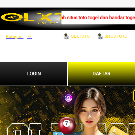
OLXTOTO adalah situs toto togel dan bandar togel
OLXTOTO
SITUS TOTO
Kategori
LOGIN
DAFTAR